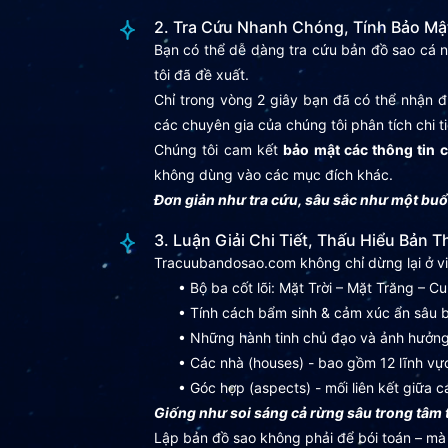
2. Tra Cứu Nhanh Chóng, Tính Bảo Mậ
Bạn có thể dễ dàng tra cứu bản đồ sao cá 
tôi đã đề xuất.
Chỉ trong vòng 2 giây bạn đã có thể nhận 
các chuyên gia của chúng tôi phân tích chi ti
Chúng tôi cam kết
bảo mật các thông tin 
không dùng vào các mục đích khác.
Đơn giản như tra cứu, sâu sắc như một buổ
3. Luận Giải Chi Tiết, Thấu Hiểu Bản T
Tracuubandosao.com không chỉ dừng lại ở vi
• Bộ ba cốt lõi: Mặt Trời – Mặt Trăng – Cu
• Tính cách bẩm sinh & cảm xúc ẩn sâu b
• Những hành tinh chủ đạo và ảnh hưởng c
• Các nhà (houses) - bao gồm 12 lĩnh vực qu
• Góc hợp (aspects) - mối liên kết giữa cá
Giống như soi sáng cả rừng sâu trong tâm t
Lập bản đồ sao không phải để bói toán – mà