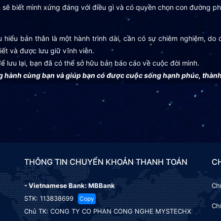
ạn sẽ biết mình xứng đáng với điều gì và có quyền chọn con đường ph
ấu hiểu bản thân là một hành trình dài, cần có sự chiêm nghiệm, do
iết và được lưu giữ vĩnh viễn.
 để lưu lại, bạn đã có thể sở hữu bản báo cáo về cuộc đời mình.
ng hành cùng bạn và giúp bạn có được cuộc sống hạnh phúc, thành 
THÔNG TIN CHUYỂN KHOẢN THANH TOÁN
C
- Vietnamese Bank: MBBank
Ch
STK:
113838699
Copy
Ch
Chủ TK: CONG TY CO PHAN CONG NGHE MYSTECHX