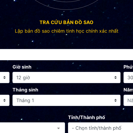
TRA CỨU BẢN ĐỒ SAO
Lập bản đồ sao chiêm tinh học chính xác nhất
Giờ sinh
Phú
Tháng sinh
Năm
Tỉnh/Thành phố