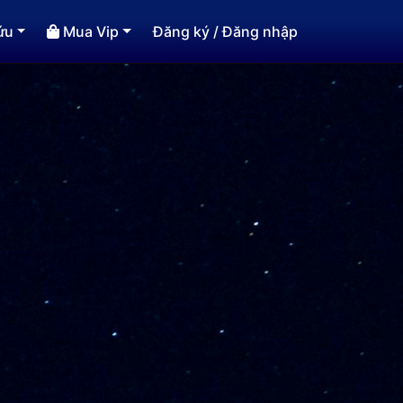
ứu
Mua Vip
Đăng ký
/
Đăng nhập