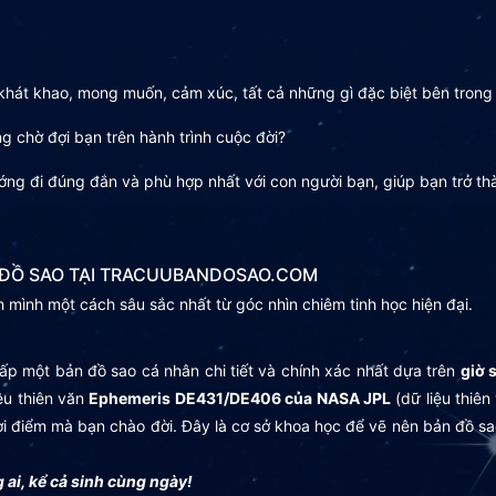
, khát khao, mong muốn, cảm xúc, tất cả những gì đặc biệt bên trong
g chờ đợi bạn trên hành trình cuộc đời?
ớng đi đúng đắn và phù hợp nhất với con người bạn, giúp bạn trở th
N ĐỒ SAO TẠI TRACUUBANDOSAO.COM
 mình một cách sâu sắc nhất từ góc nhìn chiêm tinh học hiện đại.
ấp một bản đồ sao cá nhân chi tiết và chính xác nhất dựa trên
giờ 
iệu thiên văn
Ephemeris DE431/DE406 của NASA JPL
(dữ liệu thiên
 thời điểm mà bạn chào đời. Đây là cơ sở khoa học để vẽ nên bản đồ
g ai, kể cả sinh cùng ngày!