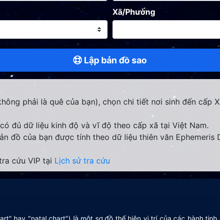
Xã/Phường
Lập bản đồ sao
 không phải là quê của bạn), chọn chi tiết nơi sinh đến cấp
ó đủ dữ liệu kinh độ và vĩ độ theo cấp xã tại Việt Nam.
 bản đồ của bạn được tính theo dữ liệu thiên văn Ephemeri
tra cứu VIP tại
Lịch sử tra cứu
chart" hay "natal chart") là một sơ đồ thể hiện vị trí của các hành ti