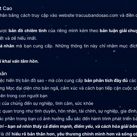
t Cao
nhân bằng cách truy cập vào website tracuubandosao.com và điền c
được
bản đồ chiêm tinh
của riêng mình kèm theo
bản luận giải ch
ết và dễ hiểu nhất.
cá nhân
mà bạn cung cấp. Những thông tin này chỉ nhằm mục đích 
i khai vấn tâm hồn.
hân
ệc hiển thị bản đồ sao - mà còn cung cấp
bản phân tích đầy đủ
các 
ng Mọc đại diện cho bản ngã, cảm xúc và cách bạn tiếp cận cuộc số
ên trong con người bạn
ủa chúng đến sự nghiệp, tình cảm, sức khỏe
an trọng như tình duyên, hôn nhân, tài chính, sự nghiệp, gia đình, 
c phần trong bạn có ảnh hưởng sâu sắc đến hành trình phát triển b
rí – bạn sẽ nhìn thấy cả điểm mạnh, điểm yếu, và cách hòa giải bên
 là để
hiểu rõ bản thân hơn, yêu thương chính mình hơn và sống 