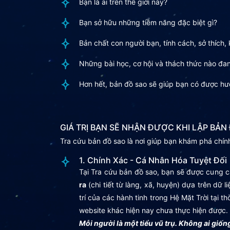
Bạn là ai trên thế giới này?
Bạn sở hữu những tiềm năng đặc biệt gì?
Bản chất con người bạn, tính cách, sở thích
Những bài học, cơ hội và thách thức nào đan
Hơn hết, bản đồ sao sẽ giúp bạn có được hư
GIÁ TRỊ BẠN SẼ NHẬN ĐƯỢC KHI LẬP BẢ
Tra cứu bản đồ sao là nơi giúp bạn khám phá chính
1. Chính Xác - Cá Nhân Hóa Tuyệt Đối
Tại Tra cứu bản đồ sao, bạn sẽ được cung c
ra
(chi tiết từ làng, xã, huyện) dựa trên dữ l
trí của các hành tinh trong Hệ Mặt Trời tại
website khác hiện nay chưa thực hiện được.
Mỗi người là một tiểu vũ trụ. Không ai giốn