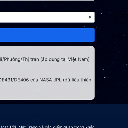
 Xã/Phường/Thị trấn (áp dụng tại Việt Nam)
s DE431/DE406 của NASA JPL (dữ liệu thiên
nh, Mặt Trời, Mặt Trăng và các điểm quan trọng khác