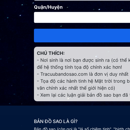
Quận/Huyện
CHÚ THÍCH:
- Nơi sinh là nơi bạn được sinh ra (có thể
để hệ thống tính tọa độ chính xác hơn!
- Tracuubandosao.com là đơn vị duy nhất c
- Tọa độ các hành tinh hệ Mặt trời trong
văn chính xác nhất thế giới hiện có)
- Xem lại các luận giải bản đồ sao bạn đã 
BẢN ĐỒ SAO LÀ GÌ?
Bản đồ sao (còn gọi là "lá số chiêm tinh", "birth 